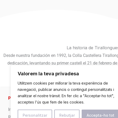
La historia de Tirallongu
Desde nuestra fundación en 1992, la Colla Castellera Tirallo
dedicación, levantando su primer castell el 21 de febrero d
creciendo juntos como una gran 
Valorem la teva privadesa
Utilitzem cookies per millorar la teva experiència de
navegació, publicar anuncis o contingut personalitzats i
analitzar el nostre trànsit. En fer clic a "Acceptar-ho tot",
Por qué y cómo se crearon los Tirallongues de Man
acceptes l'ús que fem de les cookies.
Inspirados por el entusiasmo vivido en el concurso de cast
Personalitzar
Rebutjar
Accepta-ho tot
Ricard Riu decidieron fundar un grupo casteller en el Bages