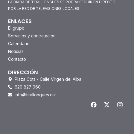
LA DIADA DE TIRALLONGUES SE PODRÁ SEGUIR EN DIRECTO
POR LA RED DE TELEVISIONES LOCALES
ENLACES
El grupo
Servicios y contratación
Calendario
Noticias
Contacto
DIRECCIÓN
Plaza Cots - Calle Virgen del Alba
620 827 960
info@tirallongues.cat
F
X
I
a
-
n
c
t
s
e
w
t
b
i
a
o
t
g