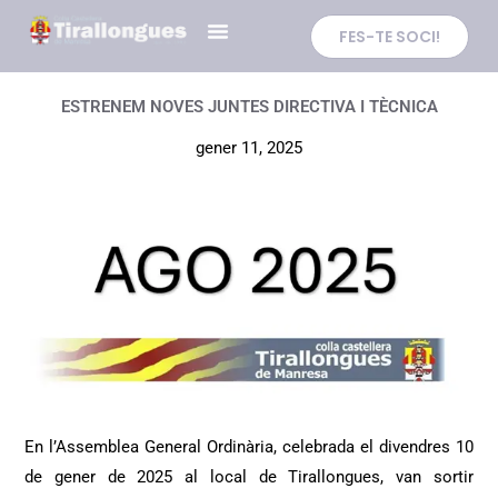
Vés
Tingueu
FES-TE SOCI!
al
en
contingut
compte
que
ESTRENEM NOVES JUNTES DIRECTIVA I TÈCNICA
aquest
gener 11, 2025
lloc
web
inclou
un
sistema
d’accessibilitat.
En l’Assemblea General Ordinària, celebrada el divendres 10
de gener de 2025 al local de Tirallongues, van sortir