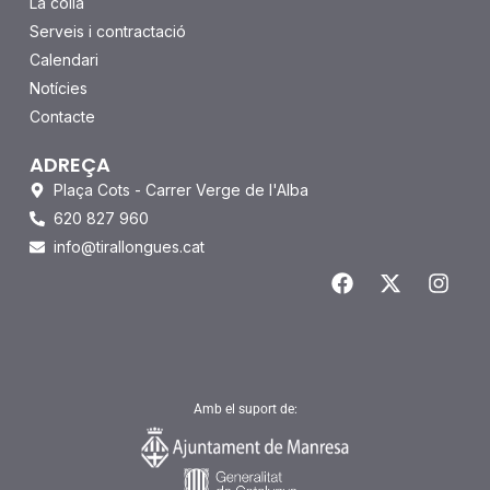
La colla
Serveis i contractació
Calendari
Notícies
Contacte
ADREÇA
Plaça Cots - Carrer Verge de l'Alba
620 827 960
info@tirallongues.cat
F
X
I
a
-
n
c
t
s
e
w
t
b
i
a
o
t
g
o
t
r
Amb el suport de:
k
e
a
r
m