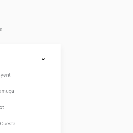
a
nyent
aramuça
ot
 Cuesta