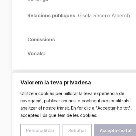
Relacions públiques
: Gisela Racero Alberch
Comissions
Vocals:
Valorem la teva privadesa
Utilitzem cookies per millorar la teva experiència de
navegació, publicar anuncis o contingut personalitzats i
Presidències
analitzar el nostre trànsit. En fer clic a "Acceptar-ho tot",
acceptes l'ús que fem de les cookies.
2005-2006:
Mar
Personalitzar
Rebutjar
Accepta-ho tot
2007-2008:
Jaum