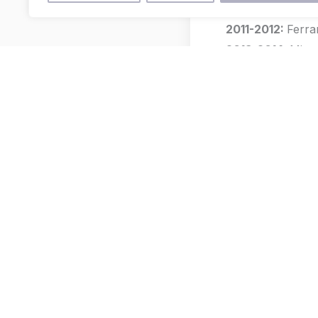
2009-2010:
Ferr
2011-2012:
Ferra
2013-2014:
Miqu
2015-2016:
Ferr
2017-2018:
Jordi
2019-2020:
Miqu
2021-2024:
Davi
2025-present:
O