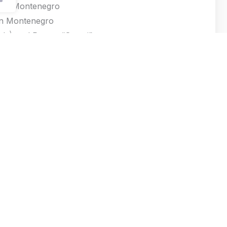
an Montenegro
n Montenegro
el Àngel Ramos “Sanmi”
an Montenegro
 Clotet
el Àngel Ramos “Sanmi”
d Traus
riol López “Opi”