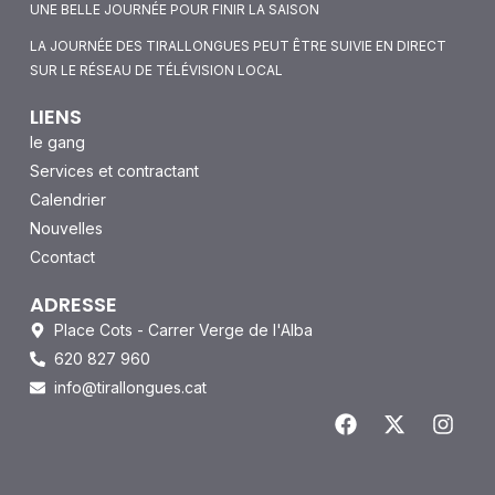
UNE BELLE JOURNÉE POUR FINIR LA SAISON
LA JOURNÉE DES TIRALLONGUES PEUT ÊTRE SUIVIE EN DIRECT
SUR LE RÉSEAU DE TÉLÉVISION LOCAL
LIENS
le gang
Services et contractant
Calendrier
Nouvelles
Ccontact
ADRESSE
Place Cots - Carrer Verge de l'Alba
620 827 960
info@tirallongues.cat
F
X
I
a
-
n
c
t
s
e
w
t