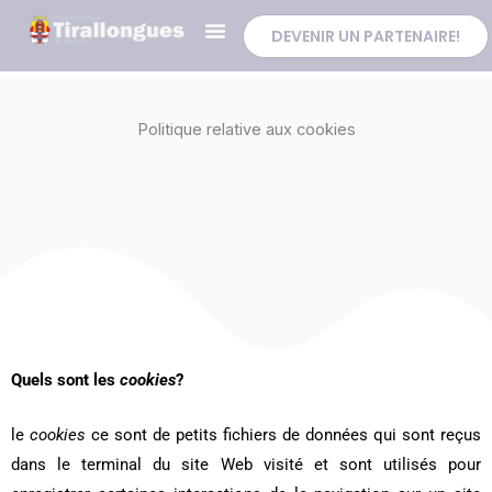
Aller
Tingueu
DEVENIR UN PARTENAIRE!
au
en
contenu
compte
que
Politique relative aux cookies
aquest
lloc
web
inclou
un
sistema
d’accessibilitat.
Quels sont les
cookies
?
le
cookies
ce sont de petits fichiers de données qui sont reçus
dans le terminal du site Web visité et sont utilisés pour