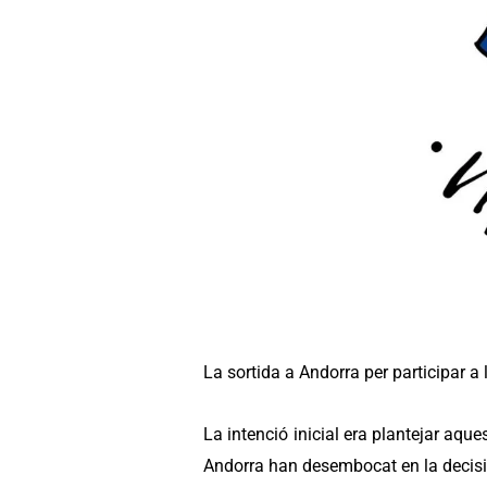
Premeu
Control-
F10
per
obrir
un
menú
d'accessibilitat.
La sortida a Andorra per participar a 
La intenció inicial era plantejar aqu
Andorra han desembocat en la decisió