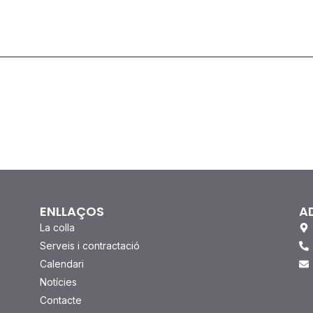
ENLLAÇOS
A
La colla
Serveis i contractació
Calendari
Notícies
Contacte