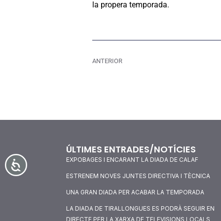
la propera temporada.
ANTERIOR
ÚLTIMES ENTRADES/NOTÍCIES
EXPOBAGES I ENCARANT LA DIADA DE CALAF
Accessibilitat
ESTRENEM NOVES JUNTES DIRECTIVA I TÈCNICA
UNA GRAN DIADA PER ACABAR LA TEMPORADA
LA DIADA DE TIRALLONGUES ES PODRÀ SEGUIR EN
DIRECTE PER LA XARXA DE TELEVISIONS LOCALS